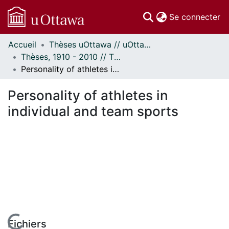
(c
Se connecter
Accueil
Thèses uOttawa // uOttawa Theses
Communautés
Thèses, 1910 - 2010 // Theses, 1910 - 2010
et collections
Personality of athletes in individual and team sports
Parcourir
Statistiques
Personality of athletes in
À propos
individual and team sports
Fichiers