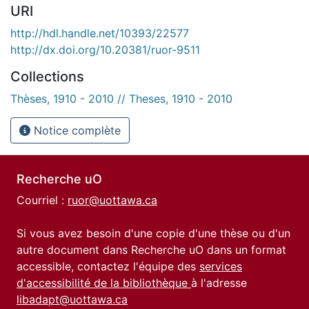
URI
http://hdl.handle.net/10393/22577
http://dx.doi.org/10.20381/ruor-9511
Collections
Thèses, 1910 - 2010 // Theses, 1910 - 2010
Notice complète
Recherche uO
Courriel :
ruor@uottawa.ca
Si vous avez besoin d'une copie d'une thèse ou d'un
autre document dans Recherche uO dans un format
accessible, contactez l'équipe des
services
d'accessibilité de la bibliothèque
à l'adresse
libadapt@uottawa.ca