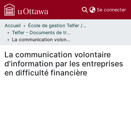
(c
Se connecter
Accueil
École de gestion Telfer // Telfer School of Management
Communautés
Telfer - Documents de travail // Telfer - Working Papers
et collections
La communication volontaire d'information par les entreprises en difficulté financière
Parcourir
Statistiques
La communication volontaire
À propos
d'information par les entreprises
en difficulté financière