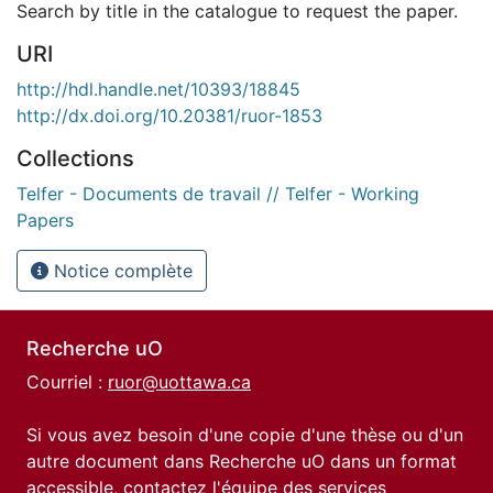
Search by title in the catalogue to request the paper.
URI
http://hdl.handle.net/10393/18845
http://dx.doi.org/10.20381/ruor-1853
Collections
Telfer - Documents de travail // Telfer - Working
Papers
Notice complète
Recherche uO
Courriel :
ruor@uottawa.ca
Si vous avez besoin d'une copie d'une thèse ou d'un
autre document dans Recherche uO dans un format
accessible, contactez l'équipe des
services