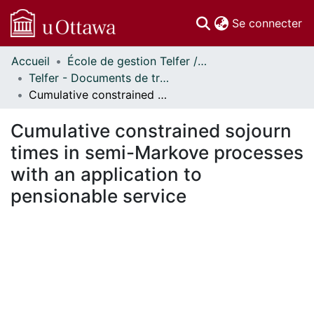
(c
Se connecter
Accueil
École de gestion Telfer // Telfer School of Management
Communautés
Telfer - Documents de travail // Telfer - Working Papers
et collections
Cumulative constrained sojourn times in semi-Markove processes with an application to pensionable service
Parcourir
Statistiques
Cumulative constrained sojourn
À propos
times in semi-Markove processes
with an application to
pensionable service