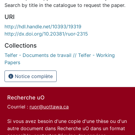
Search by title in the catalogue to request the paper.
URI
http://hdl.handle.net/10393/19319
http://dx.doi.org/10.20381/ruor-2315
Collections
Telfer - Documents de travail // Telfer - Working
Papers
Notice complète
Recherche uO
Courriel :
ruor@uottawa.ca
Si vous avez besoin d'une copie d'une thèse ou d'un
autre document dans Recherche uO dans un format