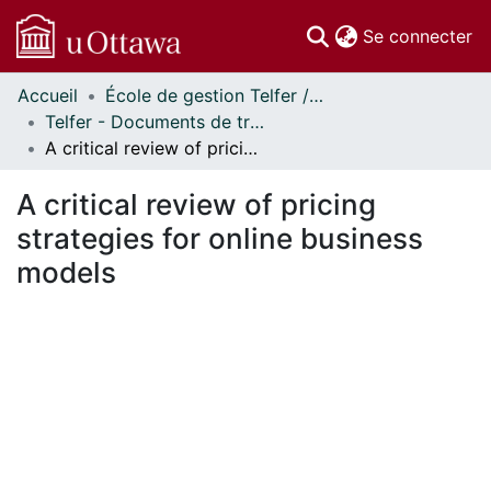
(c
Se connecter
Accueil
École de gestion Telfer // Telfer School of Management
Communautés
Telfer - Documents de travail // Telfer - Working Papers
et collections
A critical review of pricing strategies for online business models
Parcourir
Statistiques
A critical review of pricing
À propos
strategies for online business
models
ment...