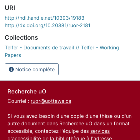
URI
http://hdl.handle.net/10393/19183
http://dx.doi.org/10.20381/ruor-2181
Collections
Telfer - Documents de travail // Telfer - Working
Papers
Notice complète
Recherche uO
Courriel :
ruor@uottawa.ca
Si vous avez besoin d'une copie d'une thèse ou d'un
autre document dans Recherche uO dans un format
accessible, contactez l'équipe des
services
d'accessibilité de la bibliothèque
à l'adresse