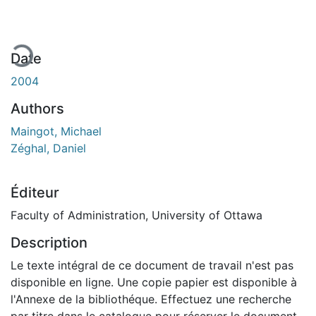
ement...
Date
2004
Authors
Maingot, Michael
Zéghal, Daniel
Éditeur
Faculty of Administration, University of Ottawa
Description
Le texte intégral de ce document de travail n'est pas
disponible en ligne. Une copie papier est disponible à
l'Annexe de la bibliothéque. Effectuez une recherche
par titre dans le catalogue pour réserver le document.