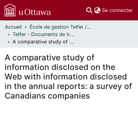
(c
Se connecter
Accueil
École de gestion Telfer // Telfer School of Management
Communautés
Telfer - Documents de travail // Telfer - Working Papers
et collections
A comparative study of information disclosed on the Web with information disclosed in the annual reports: a survey of Canadians companies
Parcourir
Statistiques
A comparative study of
À propos
information disclosed on the
Web with information disclosed
in the annual reports: a survey of
Canadians companies