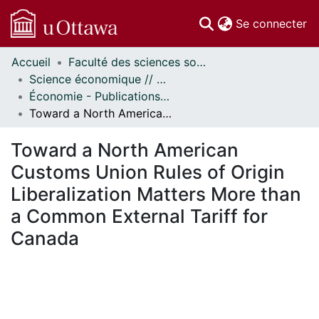
(c
Se connecter
Accueil
Faculté des sciences sociales // Faculty of Social Sciences
Communautés
Science économique // Economics
et collections
Économie - Publications // Economics - Working Papers
Parcourir
Toward a North American Customs Union Rules of Origin Liberalization Matters More than a Common External Tariff for Canada
Statistiques
À propos
Toward a North American
Customs Union Rules of Origin
Liberalization Matters More than
a Common External Tariff for
Canada