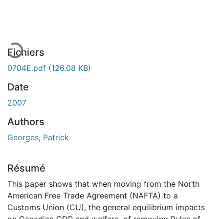
En cours de chargement...
Fichiers
0704E.pdf
(126.08 KB)
Date
2007
Authors
Georges, Patrick
Résumé
This paper shows that when moving from the North
American Free Trade Agreement (NAFTA) to a
Customs Union (CU), the general equilibrium impacts
on Canadian GDP and welfare, of removing Rules of