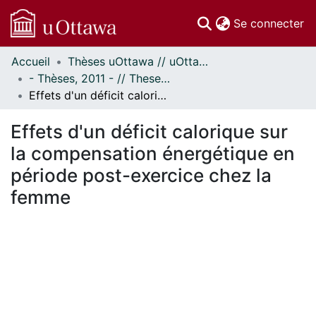
(c
Se connecter
Accueil
Thèses uOttawa // uOttawa Theses
Communautés
- Thèses, 2011 - // Theses, 2011 -
et collections
Effets d'un déficit calorique sur la compensation énergétique en période post-exercice chez la femme
Parcourir
Statistiques
Effets d'un déficit calorique sur
À propos
la compensation énergétique en
période post-exercice chez la
femme