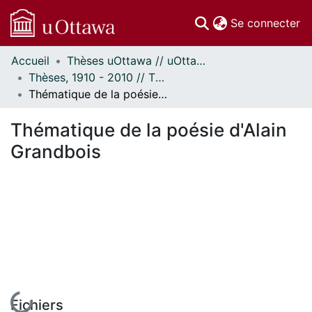
(c
Se connecter
Accueil
Thèses uOttawa // uOttawa Theses
Communautés
Thèses, 1910 - 2010 // Theses, 1910 - 2010
et collections
Thématique de la poésie d'Alain Grandbois
Parcourir
Statistiques
Thématique de la poésie d'Alain
À propos
Grandbois
En cours de chargement...
Fichiers