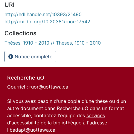
URI
http://hdl.handle.net/10393/21490
http://dx.doi.org/10.20381/ruor-17542
Collections
Thèses, 1910 - 2010 // Theses, 1910 - 2010
Notice complète
Recherche uO
Courriel :
ruor@uottawa.ca
Si vous avez besoin d'une copie d'une thèse ou d'un
autre document dans Recherche uO dans un format
accessible, contactez l'équipe des
services
d'accessibilité de la bibliothèque
à l'adresse
libadapt@uottawa.ca