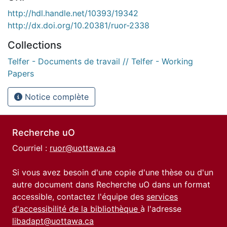
http://hdl.handle.net/10393/19342
http://dx.doi.org/10.20381/ruor-2338
Collections
Telfer - Documents de travail // Telfer - Working
Papers
Notice complète
Recherche uO
Courriel :
ruor@uottawa.ca
Si vous avez besoin d'une copie d'une thèse ou d'un
autre document dans Recherche uO dans un format
accessible, contactez l'équipe des
services
d'accessibilité de la bibliothèque
à l'adresse
libadapt@uottawa.ca