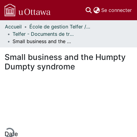
(c
Se connecter
Accueil
École de gestion Telfer // Telfer School of Management
Communautés
Telfer - Documents de travail // Telfer - Working Papers
et collections
Small business and the Humpty Dumpty syndrome
Parcourir
Statistiques
Small business and the Humpty
À propos
Dumpty syndrome
gement...
Date