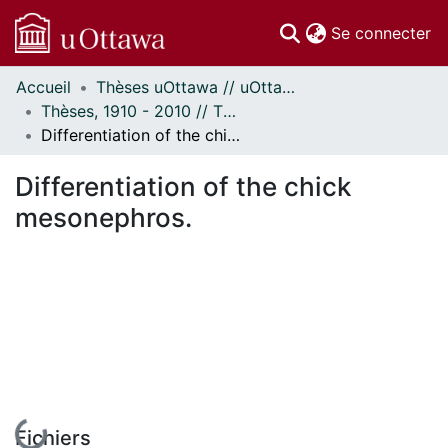
(c
Se connecter
Accueil
Thèses uOttawa // uOttawa Theses
Communautés
Thèses, 1910 - 2010 // Theses, 1910 - 2010
et collections
Differentiation of the chick mesonephros.
Parcourir
Statistiques
Differentiation of the chick
À propos
mesonephros.
En cours de chargement...
Fichiers