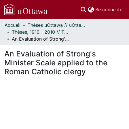
(c
Se connecter
Accueil
Thèses uOttawa // uOttawa Theses
Communautés
Thèses, 1910 - 2010 // Theses, 1910 - 2010
et collections
An Evaluation of Strong's Minister Scale applied to the Roman Catholic clergy
Parcourir
Statistiques
An Evaluation of Strong's
À propos
Minister Scale applied to the
Roman Catholic clergy
En cours de chargement...