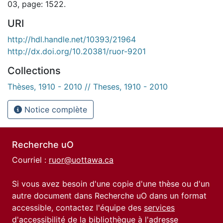
03, page: 1522.
URI
http://hdl.handle.net/10393/21964
http://dx.doi.org/10.20381/ruor-9201
Collections
Thèses, 1910 - 2010 // Theses, 1910 - 2010
Notice complète
Recherche uO
Courriel :
ruor@uottawa.ca
Si vous avez besoin d'une copie d'une thèse ou d'un
autre document dans Recherche uO dans un format
accessible, contactez l'équipe des
services
d'accessibilité de la bibliothèque
à l'adresse