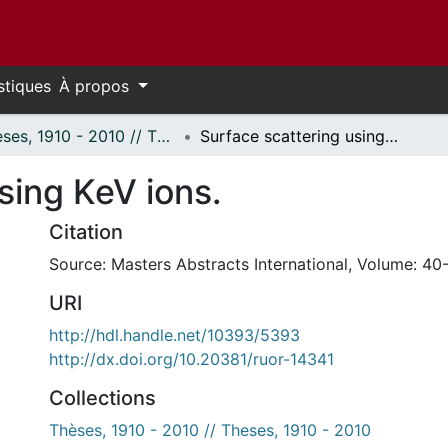
stiques
À propos
Thèses, 1910 - 2010 // Theses, 1910 - 2010
Surface scattering using KeV ions.
sing KeV ions.
Citation
Source: Masters Abstracts International, Volume: 40-
URI
http://hdl.handle.net/10393/5393
http://dx.doi.org/10.20381/ruor-14341
Collections
Thèses, 1910 - 2010 // Theses, 1910 - 2010