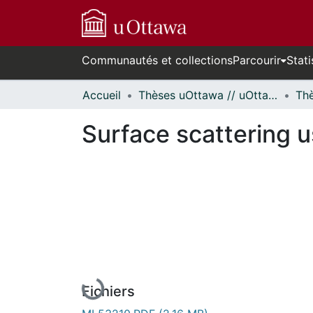
Communautés et collections
Parcourir
Stati
Accueil
Thèses uOttawa // uOttawa Theses
Surface scattering u
En cours de chargement...
Fichiers