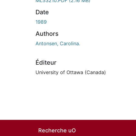
ML53210.PDF
(2.16 MB)
Date
1989
Authors
Antonsen, Carolina.
Éditeur
University of Ottawa (Canada)
Recherche uO