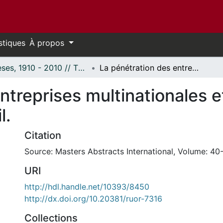
stiques
À propos
Thèses, 1910 - 2010 // Theses, 1910 - 2010
La pénétration des entreprises multinationales et la croissance économique au Brésil.
ntreprises multinationales e
l.
Citation
Source: Masters Abstracts International, Volume: 40-
URI
http://hdl.handle.net/10393/8450
http://dx.doi.org/10.20381/ruor-7316
Collections