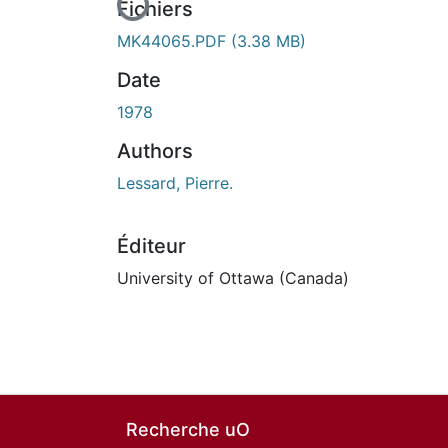
En cours de chargement...
Fichiers
MK44065.PDF
(3.38 MB)
Date
1978
Authors
Lessard, Pierre.
Éditeur
University of Ottawa (Canada)
Recherche uO