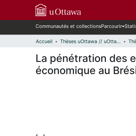
Communautés et collections
Parcourir
Stati
Accueil
Thèses uOttawa // uOttawa Theses
La pénétration des e
économique au Brési