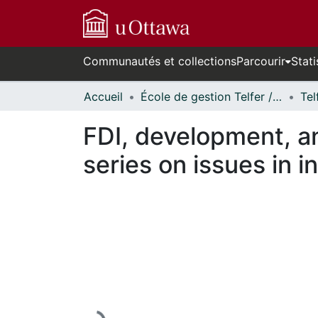
Communautés et collections
Parcourir
Stati
Accueil
École de gestion Telfer // Telfer School of Management
FDI, development, a
series on issues in 
En cours de chargement...