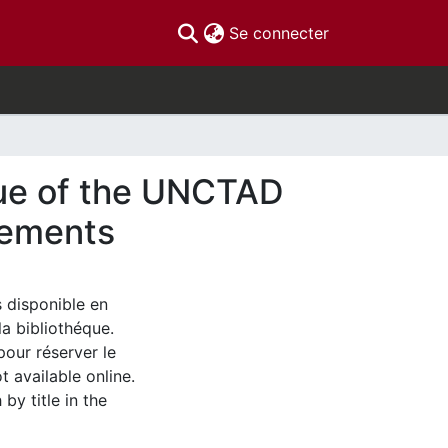
(current)
Se connecter
ique of the UNCTAD
reements
s disponible en
la bibliothéque.
pour réserver le
t available online.
by title in the