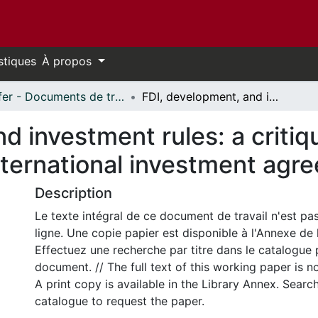
stiques
À propos
Telfer - Documents de travail // Telfer - Working Papers
FDI, development, and investment rules: a critique of the UNCTAD series on issues in international investment agreements
nd investment rules: a crit
international investment ag
Description
Le texte intégral de ce document de travail n'est pa
ligne. Une copie papier est disponible à l'Annexe de 
Effectuez une recherche par titre dans le catalogue 
document. // The full text of this working paper is no
A print copy is available in the Library Annex. Search 
catalogue to request the paper.