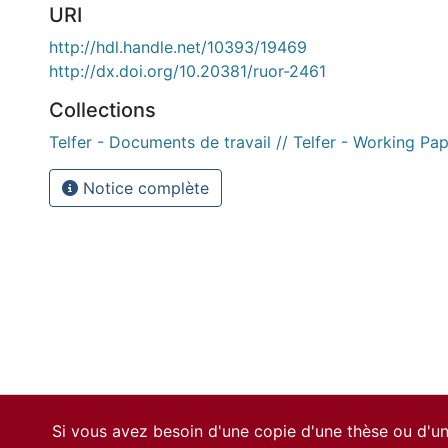
URI
http://hdl.handle.net/10393/19469
http://dx.doi.org/10.20381/ruor-2461
Collections
Telfer - Documents de travail // Telfer - Working Pa
Notice complète
Si vous avez besoin d'une copie d'une thèse ou d'