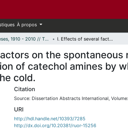
stiques
À propos
Thèses, 1910 - 2010 // Theses, 1910 - 2010
I. Effects of several factors on the spontaneous running activity of white rats ; II. Excretion of catechol amines by white rats at room temperature and in the cold.
 factors on the spontaneous 
etion of catechol amines by w
he cold.
Citation
Source: Dissertation Abstracts International, Volume:
URI
http://hdl.handle.net/10393/7285
http://dx.doi.org/10.20381/ruor-15256