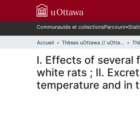
Communautés et collections
Parcourir
Stati
Accueil
Thèses uOttawa // uOttawa Theses
I. Effects of several
white rats ; II. Excr
temperature and in t