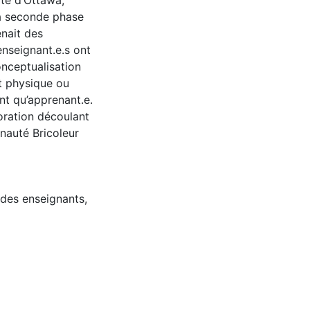
ité d’Ottawa,
la seconde phase
nait des
enseignant.e.s ont
onceptualisation
ct physique ou
nt qu’apprenant.e.
boration découlant
auté Bricoleur
des enseignants
,