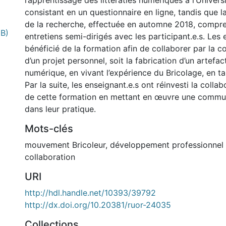
l’apprentissage des littératies numériques à l’Univers
consistant en un questionnaire en ligne, tandis que 
de la recherche, effectuée en automne 2018, compre
MB)
entretiens semi-dirigés avec les participant.e.s. Les 
bénéficié de la formation afin de collaborer par la c
d’un projet personnel, soit la fabrication d’un artefa
numérique, en vivant l’expérience du Bricolage, en ta
Par la suite, les enseignant.e.s ont réinvesti la colla
de cette formation en mettant en œuvre une commun
dans leur pratique.
Mots-clés
mouvement Bricoleur
,
développement professionnel 
collaboration
URI
http://hdl.handle.net/10393/39792
http://dx.doi.org/10.20381/ruor-24035
Collections