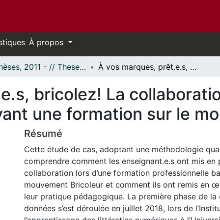
stiques
À propos
- Thèses, 2011 - // Theses, 2011 -
À vos marques, prêt.e.s, bricolez! La collaboration auprès d’enseignant.e.s suivant une formation sur le mouvement Bricoleur
e.s, bricolez! La collaborati
vant une formation sur le m
Résumé
Cette étude de cas, adoptant une méthodologie quali
comprendre comment les enseignant.e.s ont mis en p
collaboration lors d’une formation professionnelle ba
mouvement Bricoleur et comment ils ont remis en œu
leur pratique pédagogique. La première phase de la 
données s’est déroulée en juillet 2018, lors de l’Insti