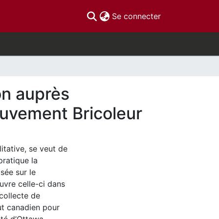
(current)
Se connecter
on auprès
ouvement Bricoleur
tative, se veut de
ratique la
sée sur le
vre celle-ci dans
collecte de
tut canadien pour