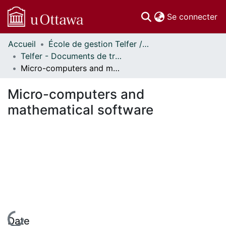
(c
Se connecter
Accueil
École de gestion Telfer // Telfer School of Management
Communautés
Telfer - Documents de travail // Telfer - Working Papers
et collections
Micro-computers and mathematical software
Parcourir
Statistiques
Micro-computers and
À propos
mathematical software
En cours de chargement...
Date