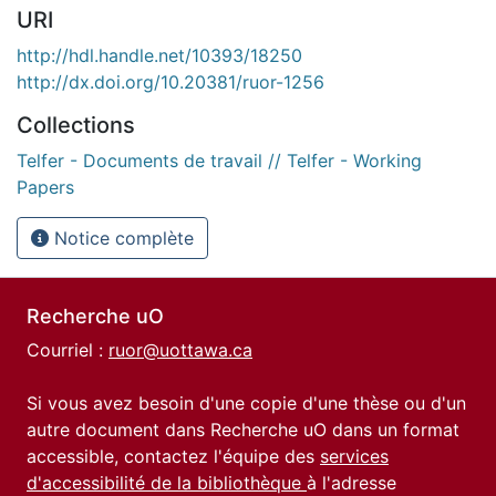
URI
http://hdl.handle.net/10393/18250
http://dx.doi.org/10.20381/ruor-1256
Collections
Telfer - Documents de travail // Telfer - Working
Papers
Notice complète
Recherche uO
Courriel :
ruor@uottawa.ca
Si vous avez besoin d'une copie d'une thèse ou d'un
autre document dans Recherche uO dans un format
accessible, contactez l'équipe des
services
d'accessibilité de la bibliothèque
à l'adresse