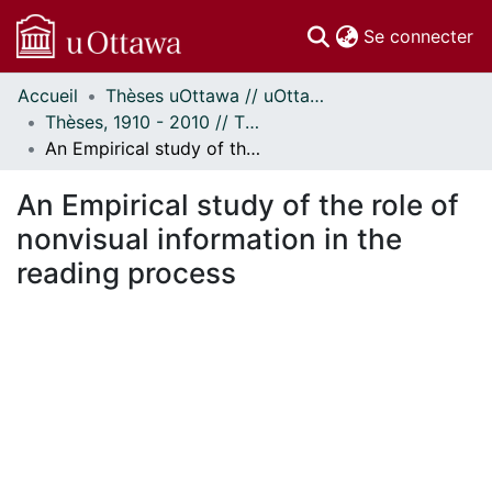
(c
Se connecter
Accueil
Thèses uOttawa // uOttawa Theses
Communautés
Thèses, 1910 - 2010 // Theses, 1910 - 2010
et collections
An Empirical study of the role of nonvisual information in the reading process
Parcourir
Statistiques
An Empirical study of the role of
À propos
nonvisual information in the
reading process