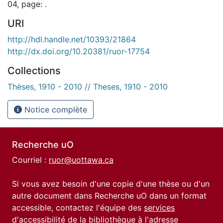
04, page: .
URI
http://hdl.handle.net/10393/21864
http://dx.doi.org/10.20381/ruor-17754
Collections
Thèses, 1910 - 2010 // Theses, 1910 - 2010
Notice complète
Recherche uO
Courriel :
ruor@uottawa.ca
Si vous avez besoin d'une copie d'une thèse ou d'un
autre document dans Recherche uO dans un format
accessible, contactez l'équipe des
services
d'accessibilité de la bibliothèque
à l'adresse