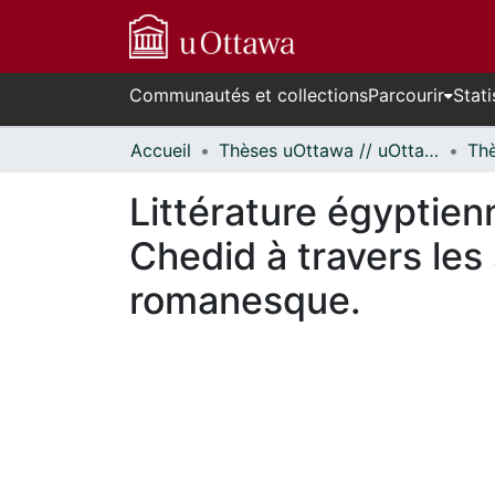
Communautés et collections
Parcourir
Stati
Accueil
Thèses uOttawa // uOttawa Theses
Littérature égyptie
Chedid à travers les
romanesque.
En cours de chargement...