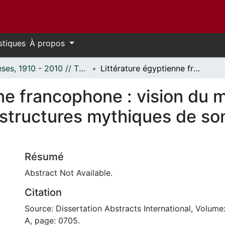
stiques
À propos
Thèses, 1910 - 2010 // Theses, 1910 - 2010
Littérature égyptienne francophone : vision du monde d'Andrée Chedid à travers les structures mythiques de son oeuvre romanesque.
nne francophone : vision du
 structures mythiques de so
Résumé
Abstract Not Available.
Citation
Source: Dissertation Abstracts International, Volume
A, page: 0705.