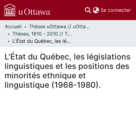
(c
Se connecter
Accueil
Thèses uOttawa // uOttawa Theses
Communautés
Thèses, 1910 - 2010 // Theses, 1910 - 2010
et collections
L'État du Québec, les législations linguistiques et les positions des minorités ethnique et linguistique (1968-1980).
Parcourir
Statistiques
L'État du Québec, les législations
À propos
linguistiques et les positions des
minorités ethnique et
linguistique (1968-1980).