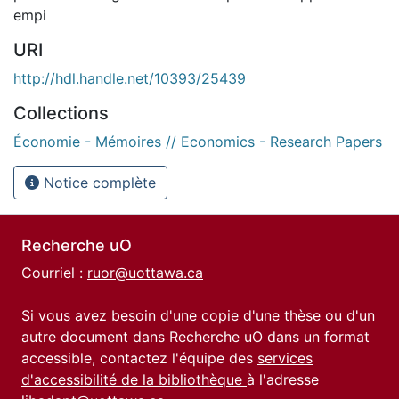
empi
URI
http://hdl.handle.net/10393/25439
Collections
Économie - Mémoires // Economics - Research Papers
Notice complète
Recherche uO
Courriel :
ruor@uottawa.ca
Si vous avez besoin d'une copie d'une thèse ou d'un
autre document dans Recherche uO dans un format
accessible, contactez l'équipe des
services
d'accessibilité de la bibliothèque
à l'adresse