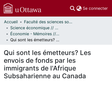
(c
Se connecter
Accueil
Faculté des sciences sociales // Faculty of Social Sciences
Communautés
Science économique // Economics
et collections
Économie - Mémoires // Economics - Research Papers
Parcourir
Qui sont les émetteurs? Les envois de fonds par les immigrants de l'Afrique Subsaharienne au Canada
Statistiques
À propos
Qui sont les émetteurs? Les
envois de fonds par les
immigrants de l'Afrique
Subsaharienne au Canada