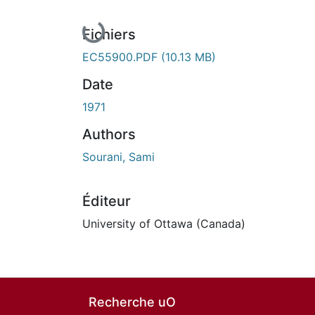
En cours de chargement...
Fichiers
EC55900.PDF
(10.13 MB)
Date
1971
Authors
Sourani, Sami
Éditeur
University of Ottawa (Canada)
Recherche uO