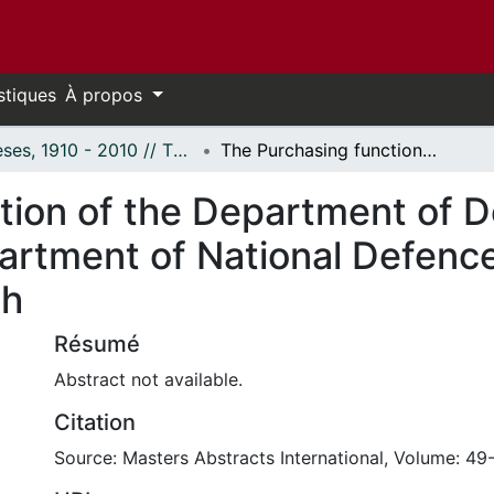
stiques
À propos
Thèses, 1910 - 2010 // Theses, 1910 - 2010
The Purchasing function of the Department of Defence Production on behalf of the Department of National Defence: A qualitative and quantitative approach
tion of the Department of 
artment of National Defence
ch
Résumé
Abstract not available.
Citation
Source: Masters Abstracts International, Volume: 49-