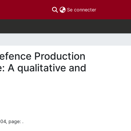
(current)
Se connecter
Defence Production
: A qualitative and
04, page: .