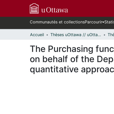
Communautés et collections
Parcourir
Stati
Accueil
Thèses uOttawa // uOttawa Theses
The Purchasing func
on behalf of the Dep
quantitative approa