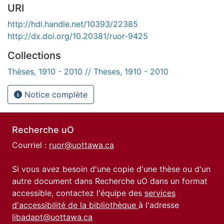
URI
http://hdl.handle.net/10393/22385
http://dx.doi.org/10.20381/ruor-9425
Collections
Thèses, 1910 - 2010 // Theses, 1910 - 2010
Notice complète
Recherche uO
Courriel :
ruor@uottawa.ca
Si vous avez besoin d'une copie d'une thèse ou d'un
autre document dans Recherche uO dans un format
accessible, contactez l'équipe des
services
d'accessibilité de la bibliothèque
à l'adresse
libadapt@uottawa.ca