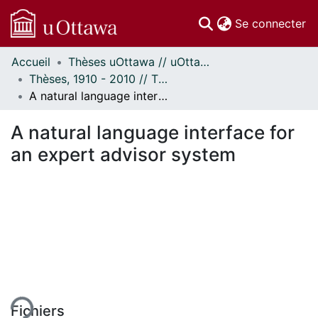
(c
Se connecter
Accueil
Thèses uOttawa // uOttawa Theses
Communautés
Thèses, 1910 - 2010 // Theses, 1910 - 2010
et collections
A natural language interface for an expert advisor system
Parcourir
Statistiques
A natural language interface for
À propos
an expert advisor system
ent...
Fichiers