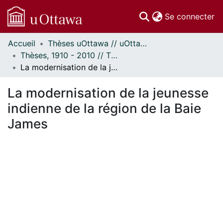
(c
Se connecter
Accueil
Thèses uOttawa // uOttawa Theses
Communautés
Thèses, 1910 - 2010 // Theses, 1910 - 2010
et collections
La modernisation de la jeunesse indienne de la région de la Baie James
Parcourir
Statistiques
La modernisation de la jeunesse
À propos
indienne de la région de la Baie
James