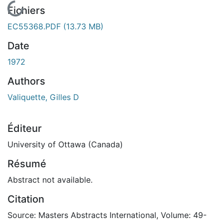
En cours de chargement...
Fichiers
EC55368.PDF
(13.73 MB)
Date
1972
Authors
Valiquette, Gilles D
Éditeur
University of Ottawa (Canada)
Résumé
Abstract not available.
Citation
Source: Masters Abstracts International, Volume: 49-