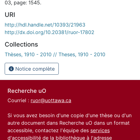
03, page: 1545.
URI
http://hdl.handle.net/10393/21963
http://dx.doi.org/10.20381/ruor-17802
Collections
Thèses, 1910 - 2010 // Theses, 1910 - 2010
Notice complète
Recherche uO
Courriel :
ruor@uottawa.ca
Si vous avez besoin d'une copie d'une thèse ou d'un
autre document dans Recherche uO dans un format
accessible, contactez l'équipe des
services
d'accessibilité de la bibliothèque
à l'adresse