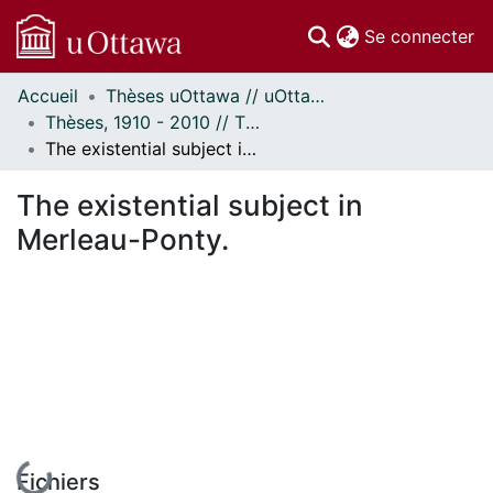
(c
Se connecter
Accueil
Thèses uOttawa // uOttawa Theses
Communautés
Thèses, 1910 - 2010 // Theses, 1910 - 2010
et collections
The existential subject in Merleau-Ponty.
Parcourir
Statistiques
The existential subject in
À propos
Merleau-Ponty.
En cours de chargement...
Fichiers