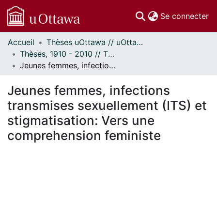
(c
Se connecter
Accueil
Thèses uOttawa // uOttawa Theses
Communautés
Thèses, 1910 - 2010 // Theses, 1910 - 2010
et collections
Jeunes femmes, infections transmises sexuellement (ITS) et stigmatisation: Vers une comprehension feministe
Parcourir
Statistiques
Jeunes femmes, infections
À propos
transmises sexuellement (ITS) et
stigmatisation: Vers une
comprehension feministe
ment...