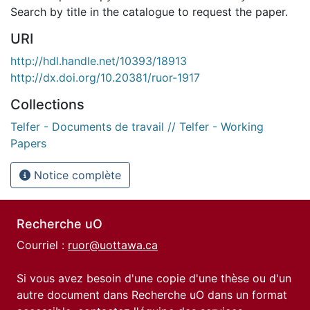
Search by title in the catalogue to request the paper.
URI
http://hdl.handle.net/10393/18913
http://dx.doi.org/10.20381/ruor-1917
Collections
Telfer - Documents de travail // Telfer - Working
Papers
Notice complète
Recherche uO
Courriel :
ruor@uottawa.ca
Si vous avez besoin d'une copie d'une thèse ou d'un
autre document dans Recherche uO dans un format