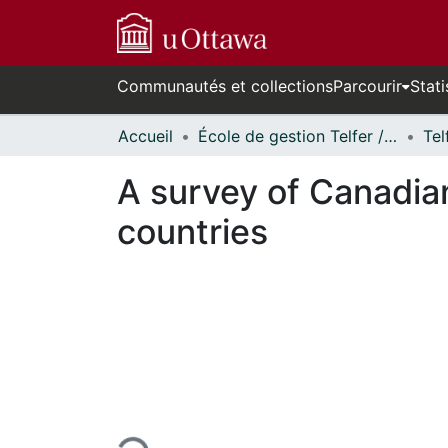
Communautés et collections
Parcourir
Stati
Accueil
École de gestion Telfer // Telfer School of Management
A survey of Canadian
countries
En cours de chargement...