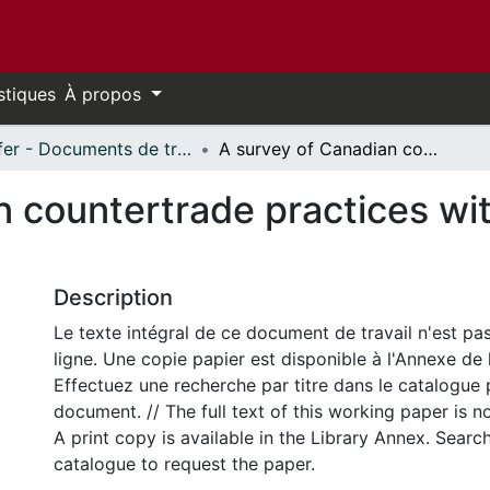
stiques
À propos
Telfer - Documents de travail // Telfer - Working Papers
A survey of Canadian countertrade practices with Asian-Pacific countries
 countertrade practices wit
Description
Le texte intégral de ce document de travail n'est pa
ligne. Une copie papier est disponible à l'Annexe de 
Effectuez une recherche par titre dans le catalogue 
document. // The full text of this working paper is no
A print copy is available in the Library Annex. Search 
catalogue to request the paper.