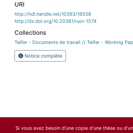
URI
http://hdl.handle.net/10393/18558
http://dx.doi.org/10.20381/ruor-1574
Collections
Telfer - Documents de travail // Telfer - Working Pa
Notice complète
Si vous avez besoin d'une copie d'une thèse ou d'