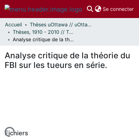
(c
Se connecter
Accueil
Thèses uOttawa // uOttawa Theses
Communautés
Thèses, 1910 - 2010 // Theses, 1910 - 2010
et collections
Analyse critique de la théorie du FBI sur les tueurs en série.
Parcourir
Statistiques
Analyse critique de la théorie du
À propos
FBI sur les tueurs en série.
Fichiers