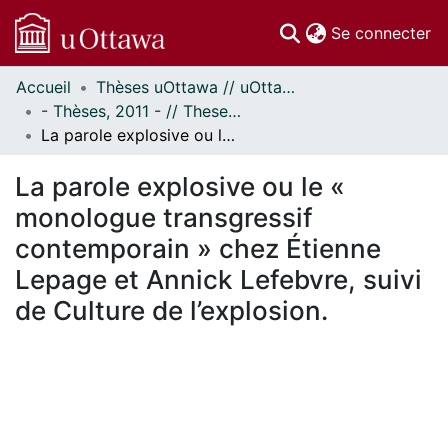
(c
Se connecter
Accueil
Thèses uOttawa // uOttawa Theses
Communautés
- Thèses, 2011 - // Theses, 2011 -
et collections
La parole explosive ou le « monologue transgressif contemporain » chez Étienne Lepage et Annick Lefebvre, suivi de Culture de l’explosion.
Parcourir
Statistiques
La parole explosive ou le «
À propos
monologue transgressif
contemporain » chez Étienne
Lepage et Annick Lefebvre, suivi
de Culture de l’explosion.