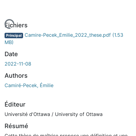
En cours de chargement...
Fichiers
Camire-Pecek_Emilie_2022_these.pdf
(1.53
Principal
MB)
Date
2022-11-08
Authors
Camiré-Pecek, Émilie
Éditeur
Université d'Ottawa / University of Ottawa
Résumé
Cette thèse de maîtrise propose une définition et une