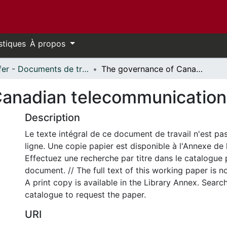
stiques
À propos
Telfer - Documents de travail // Telfer - Working Papers
The governance of Canadian telecommunications: a briefing note
anadian telecommunications:
Description
Le texte intégral de ce document de travail n'est pa
ligne. Une copie papier est disponible à l'Annexe de 
Effectuez une recherche par titre dans le catalogue 
document. // The full text of this working paper is no
A print copy is available in the Library Annex. Search 
catalogue to request the paper.
URI