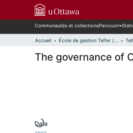
Communautés et collections
Parcourir
Stati
Accueil
École de gestion Telfer // Telfer School of Management
The governance of C
En cours de chargement...
Date