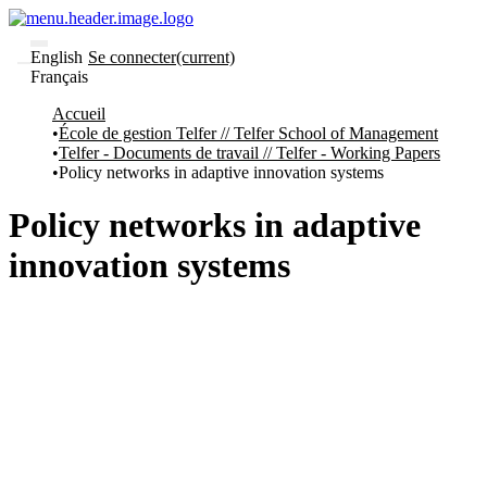
English
Se connecter
(current)
Français
Communautés
Accueil
et collections
École de gestion Telfer // Telfer School of Management
Parcourir
Telfer - Documents de travail // Telfer - Working Papers
Statistiques
Policy networks in adaptive innovation systems
À
À
propos
propos
Policy networks in adaptive
de
Recherche
innovation systems
uO
Comment
soumettre
votre
thèse
Comment
déposer
votre
recherche
Politiques
et