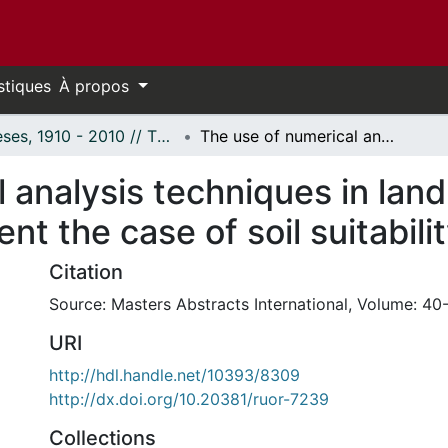
stiques
À propos
Thèses, 1910 - 2010 // Theses, 1910 - 2010
The use of numerical analysis techniques in land classification for resources management the case of soil suitability for agriculture.
analysis techniques in land 
 the case of soil suitability
Citation
Source: Masters Abstracts International, Volume: 40-
URI
http://hdl.handle.net/10393/8309
http://dx.doi.org/10.20381/ruor-7239
Collections