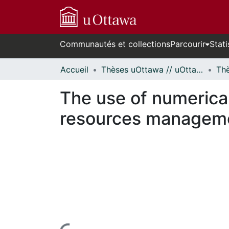
Communautés et collections
Parcourir
Stati
Accueil
Thèses uOttawa // uOttawa Theses
The use of numerical 
resources management