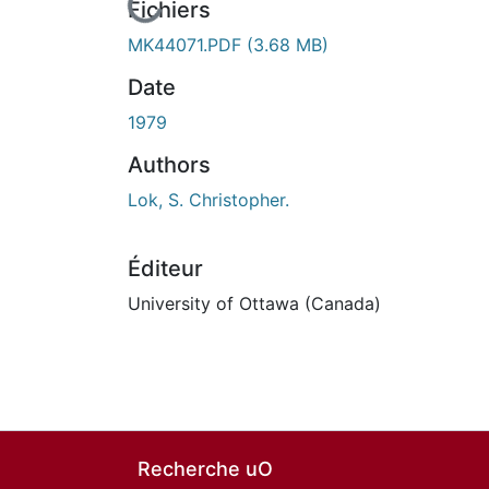
En cours de chargement...
Fichiers
MK44071.PDF
(3.68 MB)
Date
1979
Authors
Lok, S. Christopher.
Éditeur
University of Ottawa (Canada)
Recherche uO