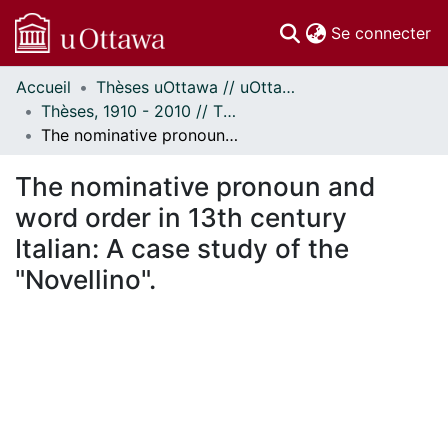
(c
Se connecter
Accueil
Thèses uOttawa // uOttawa Theses
Communautés
Thèses, 1910 - 2010 // Theses, 1910 - 2010
et collections
The nominative pronoun and word order in 13th century Italian: A case study of the "Novellino".
Parcourir
Statistiques
The nominative pronoun and
À propos
word order in 13th century
Italian: A case study of the
"Novellino".