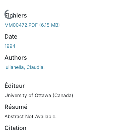
En cours de chargement...
Fichiers
MM00472.PDF
(6.15 MB)
Date
1994
Authors
Iulianella, Claudia.
Éditeur
University of Ottawa (Canada)
Résumé
Abstract Not Available.
Citation