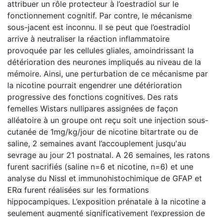
attribuer un rôle protecteur à l’oestradiol sur le
fonctionnement cognitif. Par contre, le mécanisme
sous-jacent est inconnu. Il se peut que l’oestradiol
arrive à neutraliser la réaction inflammatoire
provoquée par les cellules gliales, amoindrissant la
détérioration des neurones impliqués au niveau de la
mémoire. Ainsi, une perturbation de ce mécanisme par
la nicotine pourrait engendrer une détérioration
progressive des fonctions cognitives. Des rats
femelles Wistars nullipares assignées de façon
alléatoire à un groupe ont reçu soit une injection sous-
cutanée de 1mg/kg/jour de nicotine bitartrate ou de
saline, 2 semaines avant l’accouplement jusqu'au
sevrage au jour 21 postnatal. A 26 semaines, les ratons
furent sacrifiés (saline n=6 et nicotine, n=6) et une
analyse du Nissl et immunohistochimique de GFAP et
ERα furent réalisées sur les formations
hippocampiques. L’exposition prénatale à la nicotine a
seulement augmenté significativement l’expression de