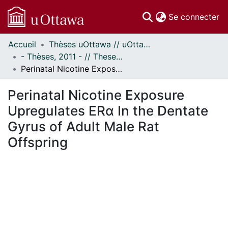
(c
Se connecter
Accueil
Thèses uOttawa // uOttawa Theses
Communautés
- Thèses, 2011 - // Theses, 2011 -
et collections
Perinatal Nicotine Exposure Upregulates ERα In the Dentate Gyrus of Adult Male Rat Offspring
Parcourir
Statistiques
Perinatal Nicotine Exposure
À propos
Upregulates ERα In the Dentate
Gyrus of Adult Male Rat
Offspring