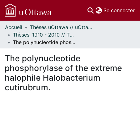
(c
Se connecter
Accueil
Thèses uOttawa // uOttawa Theses
Communautés
Thèses, 1910 - 2010 // Theses, 1910 - 2010
et collections
The polynucleotide phosphorylase of the extreme halophile Halobacterium cutirubrum.
Parcourir
Statistiques
The polynucleotide
À propos
phosphorylase of the extreme
halophile Halobacterium
cutirubrum.