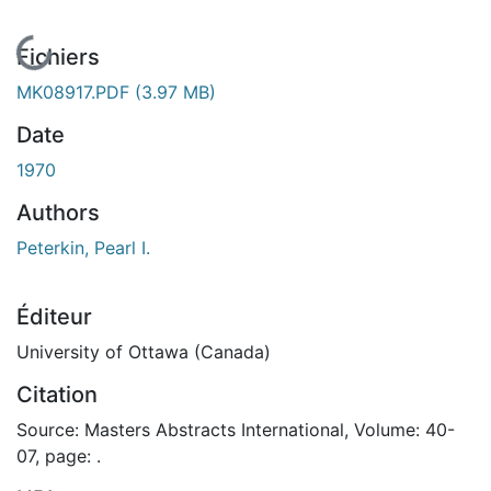
En cours de chargement...
Fichiers
MK08917.PDF
(3.97 MB)
Date
1970
Authors
Peterkin, Pearl I.
Éditeur
University of Ottawa (Canada)
Citation
Source: Masters Abstracts International, Volume: 40-
07, page: .