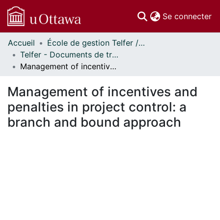
(c
Se connecter
Accueil
École de gestion Telfer // Telfer School of Management
Communautés
Telfer - Documents de travail // Telfer - Working Papers
et collections
Management of incentives and penalties in project control: a branch and bound approach
Parcourir
Statistiques
Management of incentives and
À propos
penalties in project control: a
branch and bound approach