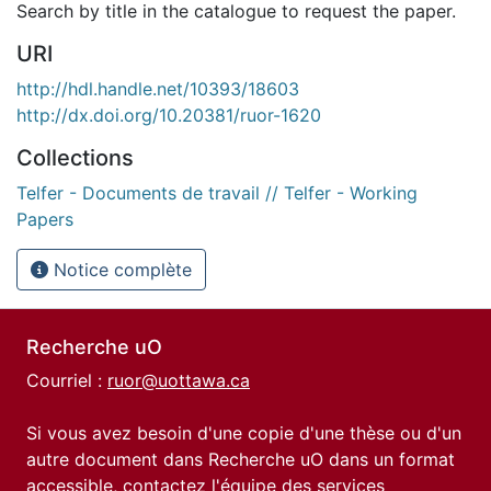
Search by title in the catalogue to request the paper.
URI
http://hdl.handle.net/10393/18603
http://dx.doi.org/10.20381/ruor-1620
Collections
Telfer - Documents de travail // Telfer - Working
Papers
Notice complète
Recherche uO
Courriel :
ruor@uottawa.ca
Si vous avez besoin d'une copie d'une thèse ou d'un
autre document dans Recherche uO dans un format
accessible, contactez l'équipe des
services