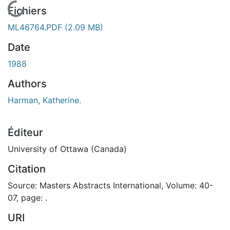
En cours de chargement...
Fichiers
ML46764.PDF
(2.09 MB)
Date
1988
Authors
Harman, Katherine.
Éditeur
University of Ottawa (Canada)
Citation
Source: Masters Abstracts International, Volume: 40-
07, page: .
URI