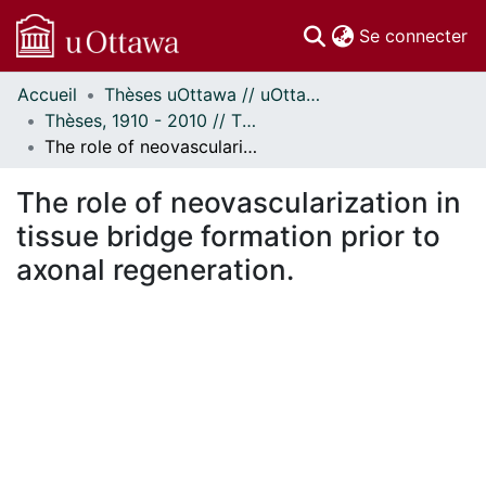
(c
Se connecter
Accueil
Thèses uOttawa // uOttawa Theses
Communautés
Thèses, 1910 - 2010 // Theses, 1910 - 2010
et collections
The role of neovascularization in tissue bridge formation prior to axonal regeneration.
Parcourir
Statistiques
The role of neovascularization in
À propos
tissue bridge formation prior to
axonal regeneration.