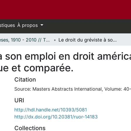
stiques
À propos
Thèses, 1910 - 2010 // Theses, 1910 - 2010
Le droit du gréviste à son emploi en droit américain et canadien : perspective historique et comparée.
à son emploi en droit améric
que et comparée.
Citation
Source: Masters Abstracts International, Volume: 40-
URI
http://hdl.handle.net/10393/5081
http://dx.doi.org/10.20381/ruor-14183
Collections