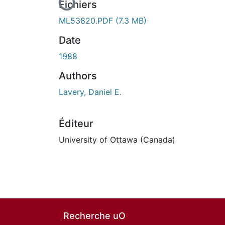
En cours de chargement...
Fichiers
ML53820.PDF
(7.3 MB)
Date
1988
Authors
Lavery, Daniel E.
Éditeur
University of Ottawa (Canada)
Recherche uO