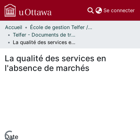
(c
Se connecter
Accueil
École de gestion Telfer // Telfer School of Management
Communautés
Telfer - Documents de travail // Telfer - Working Papers
et collections
La qualité des services en l'absence de marchés
Parcourir
Statistiques
La qualité des services en
À propos
l'absence de marchés
Date