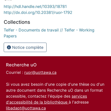
http://hdl.handle.net/10393/18781
http://dx.doi.org/10.20381/ruor-1792
Collections
Telfer - Documents de travail // Telfer - Working
Papers
Notice complète
Recherche uO
Courriel :
ruor@uottawa.ca
Si vous avez besoin d'une copie d'une thèse ou d'un
autre document dans Recherche uO dans un format
accessible, contactez l'équipe des
services
d'accessibilité de la bibliothèque
à l'adresse
libadapt@uottawa.ca