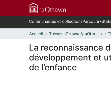
Communautés et collections
Parcourir
Stati
Accueil
Thèses uOttawa // uOttawa Theses
La reconnaissance de
développement et uti
de l’enfance