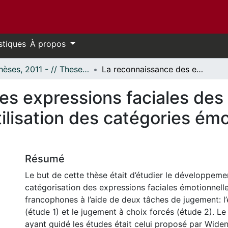
stiques
À propos
- Thèses, 2011 - // Theses, 2011 -
La reconnaissance des expressions faciales des émotions: profil de développement et utilisation des catégories émotionnelles au cours de l’enfance
s expressions faciales des 
lisation des catégories émo
Résumé
Le but de cette thèse était d’étudier le développeme
catégorisation des expressions faciales émotionnelle
francophones à l’aide de deux tâches de jugement: l’
(étude 1) et le jugement à choix forcés (étude 2). L
ayant guidé les études était celui proposé par Widen