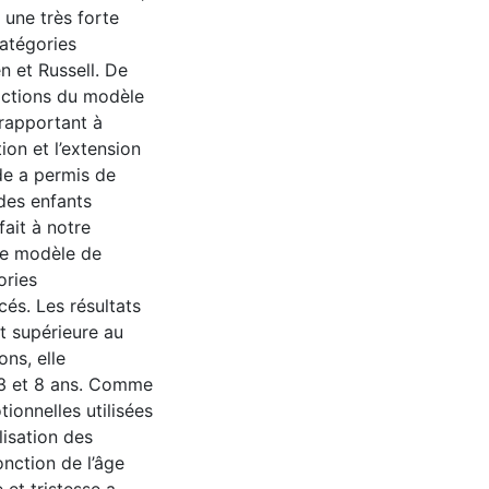
 une très forte
catégories
n et Russell. De
dictions du modèle
 rapportant à
ion et l’extension
de a permis de
 des enfants
fait à notre
 le modèle de
ories
és. Les résultats
t supérieure au
ns, elle
 3 et 8 ans. Comme
ionnelles utilisées
lisation des
onction de l’âge