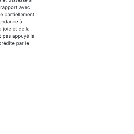
 et tristesse a
 rapport avec
ue partiellement
tendance à
 joie et de la
nt pas appuyé la
rédite par le