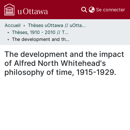
(c
Se connecter
Accueil
Thèses uOttawa // uOttawa Theses
Communautés
Thèses, 1910 - 2010 // Theses, 1910 - 2010
et collections
The development and the impact of Alfred North Whitehead's philosophy of time, 1915-1929.
Parcourir
Statistiques
The development and the impact
À propos
of Alfred North Whitehead's
philosophy of time, 1915-1929.