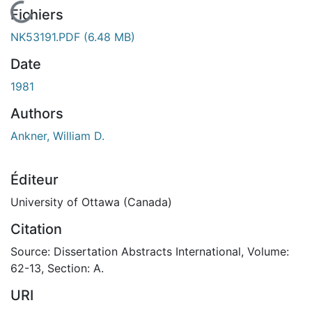
En cours de chargement...
Fichiers
NK53191.PDF
(6.48 MB)
Date
1981
Authors
Ankner, William D.
Éditeur
University of Ottawa (Canada)
Citation
Source: Dissertation Abstracts International, Volume:
62-13, Section: A.
URI