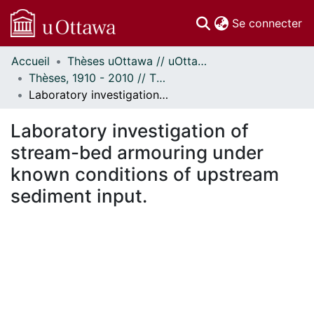
(c
Se connecter
Accueil
Thèses uOttawa // uOttawa Theses
Communautés
Thèses, 1910 - 2010 // Theses, 1910 - 2010
et collections
Laboratory investigation of stream-bed armouring under known conditions of upstream sediment input.
Parcourir
Statistiques
Laboratory investigation of
À propos
stream-bed armouring under
known conditions of upstream
sediment input.