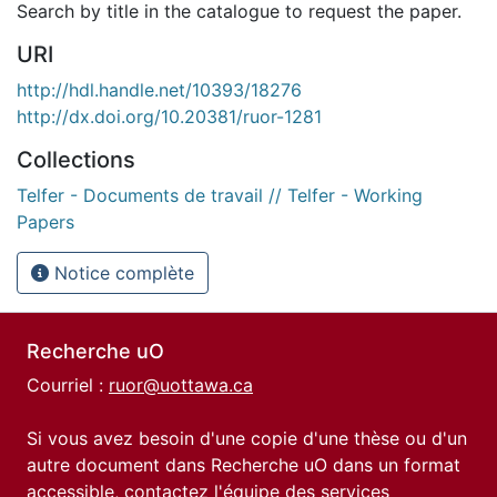
Search by title in the catalogue to request the paper.
URI
http://hdl.handle.net/10393/18276
http://dx.doi.org/10.20381/ruor-1281
Collections
Telfer - Documents de travail // Telfer - Working
Papers
Notice complète
Recherche uO
Courriel :
ruor@uottawa.ca
Si vous avez besoin d'une copie d'une thèse ou d'un
autre document dans Recherche uO dans un format
accessible, contactez l'équipe des
services