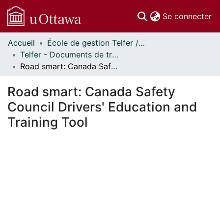
(c
Se connecter
Accueil
École de gestion Telfer // Telfer School of Management
Communautés
Telfer - Documents de travail // Telfer - Working Papers
et collections
Road smart: Canada Safety Council Drivers' Education and Training Tool
Parcourir
Statistiques
Road smart: Canada Safety
À propos
Council Drivers' Education and
Training Tool