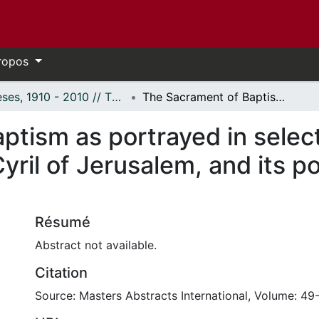
ropos
Thèses, 1910 - 2010 // Theses, 1910 - 2010
The Sacrament of Baptism as portrayed in selected works of Saint Ambrose and Saint Cyril of Jerusalem, and its possible use in the class-room
ptism as portrayed in selec
ril of Jerusalem, and its po
Résumé
Abstract not available.
Citation
Source: Masters Abstracts International, Volume: 49-