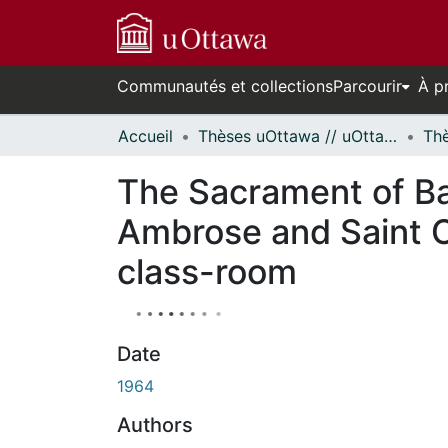
Communautés et collections
Parcourir
À p
Accueil
Thèses uOttawa // uOttawa Theses
The Sacrament of Ba
Ambrose and Saint Cy
class-room
Date
1964
Authors