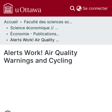
(c
Se connecter
Accueil
Faculté des sciences sociales // Faculty of Social Sciences
Communautés
Science économique // Economics
et collections
Économie - Publications // Economics - Working Papers
Parcourir
Alerts Work! Air Quality Warnings and Cycling
Statistiques
À propos
Alerts Work! Air Quality
Warnings and Cycling