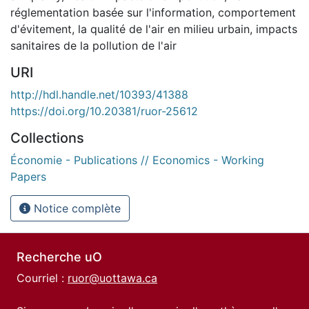
réglementation basée sur l'information
,
comportement
d'évitement
,
la qualité de l'air en milieu urbain
,
impacts
sanitaires de la pollution de l'air
URI
http://hdl.handle.net/10393/41388
https://doi.org/10.20381/ruor-25612
Collections
Économie - Publications // Economics - Working
Papers
Notice complète
Recherche uO
Courriel :
ruor@uottawa.ca