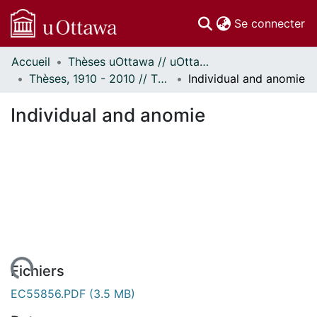
(c
Se connecter
Accueil
Thèses uOttawa // uOttawa Theses
Communautés
Thèses, 1910 - 2010 // Theses, 1910 - 2010
Individual and anomie
et collections
Parcourir
Individual and anomie
Statistiques
À propos
Fichiers
EC55856.PDF
(3.5 MB)