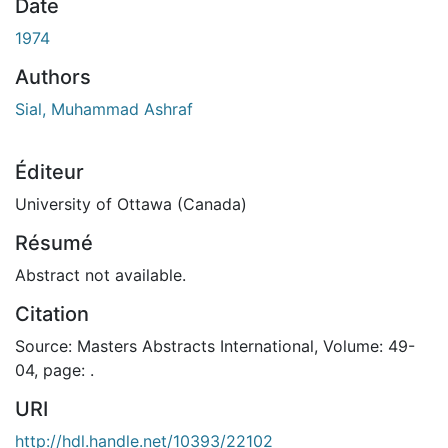
chargement...
Date
1974
Authors
Sial, Muhammad Ashraf
Éditeur
University of Ottawa (Canada)
Résumé
Abstract not available.
Citation
Source: Masters Abstracts International, Volume: 49-
04, page: .
URI
http://hdl.handle.net/10393/22102