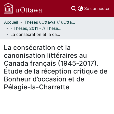
(c
Se connecter
Accueil
Thèses uOttawa // uOttawa Theses
Communautés
- Thèses, 2011 - // Theses, 2011 -
et collections
La consécration et la canonisation littéraires au Canada français (1945-2017). Étude de la réception critique de Bonheur d’occasion et de Pélagie-la-Charrette
Parcourir
Statistiques
La consécration et la
À propos
canonisation littéraires au
Canada français (1945-2017).
Étude de la réception critique de
Bonheur d’occasion et de
Pélagie-la-Charrette