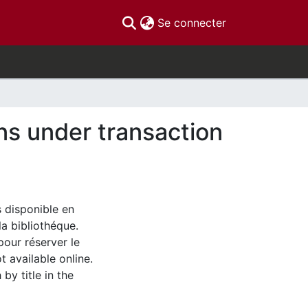
(current)
Se connecter
ons under transaction
s disponible en
la bibliothéque.
pour réserver le
t available online.
by title in the