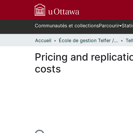
Communautés et collections
Parcourir
Stati
Accueil
École de gestion Telfer // Telfer School of Management
Pricing and replicati
costs
urs de chargement...