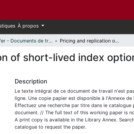
stiques
À propos
Telfer - Documents de travail // Telfer - Working Papers
Pricing and replication of short-lived index options under transaction costs
on of short-lived index opti
Description
Le texte intégral de ce document de travail n'est pa
ligne. Une copie papier est disponible à l'Annexe de 
Effectuez une recherche par titre dans le catalogue 
document. // The full text of this working paper is no
A print copy is available in the Library Annex. Search 
catalogue to request the paper.