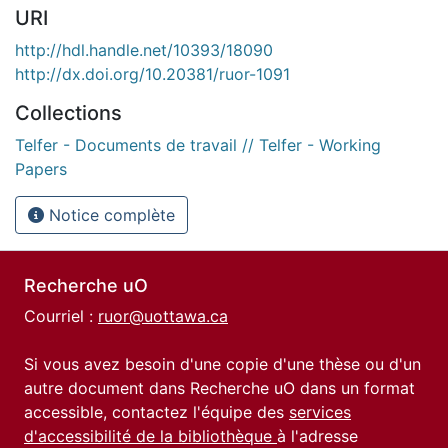
URI
http://hdl.handle.net/10393/18090
http://dx.doi.org/10.20381/ruor-1091
Collections
Telfer - Documents de travail // Telfer - Working
Papers
Notice complète
Recherche uO
Courriel :
ruor@uottawa.ca
Si vous avez besoin d'une copie d'une thèse ou d'un
autre document dans Recherche uO dans un format
accessible, contactez l'équipe des
services
d'accessibilité de la bibliothèque
à l'adresse