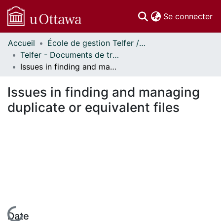
(c
Se connecter
Accueil
École de gestion Telfer // Telfer School of Management
Communautés
Telfer - Documents de travail // Telfer - Working Papers
et collections
Issues in finding and managing duplicate or equivalent files
Parcourir
Statistiques
Issues in finding and managing
À propos
duplicate or equivalent files
En cours de chargement...
Date